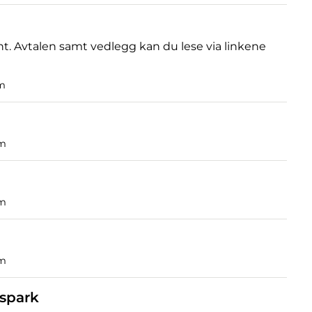
nt. Avtalen samt vedlegg kan du lese via linkene
om
om
om
om
spark