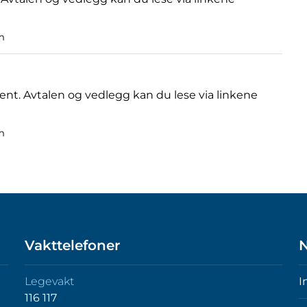
m
ent. Avtalen og vedlegg kan du lese via linkene
m
Vakttelefoner
N
Legevakt
I
116 117