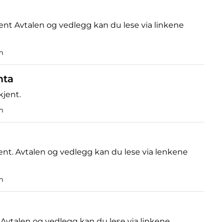
ent Avtalen og vedlegg kan du lese via linkene
m
mta
jent.
m
nt. Avtalen og vedlegg kan du lese via lenkene
m
 Avtalen og vedlegg kan du lese via linkene