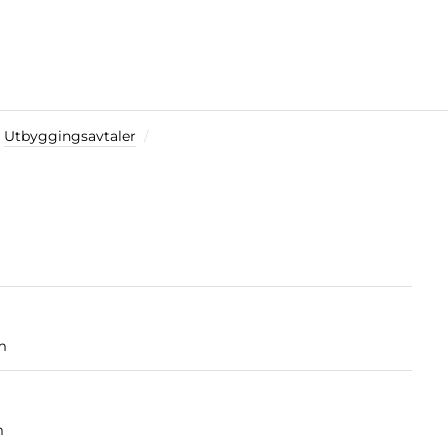
Utbyggingsavtaler
m
m