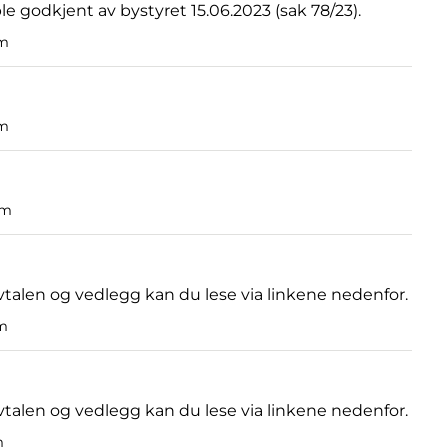
 godkjent av bystyret 15.06.2023 (sak 78/23).
om
om
om
vtalen og vedlegg kan du lese via linkene nedenfor.
om
Avtalen og vedlegg kan du lese via linkene nedenfor.
m