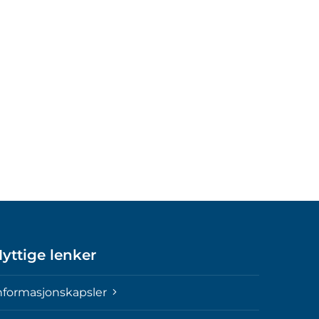
yttige lenker
nformasjonskapsler