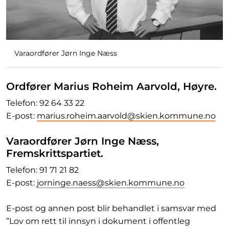
Varaordfører Jørn Inge Næss
Ordfører Marius Roheim Aarvold, Høyre.
Telefon:
92 64 33 22
E-post:
marius.roheim.aarvold@skien.kommune.no
Varaordfører Jørn Inge Næss,
Fremskrittspartiet.
Telefon: 91 71 21 82
E-post:
jorninge.naess@skien.kommune.no
E-post og annen post blir behandlet i samsvar med
”Lov om rett til innsyn i dokument i offentleg