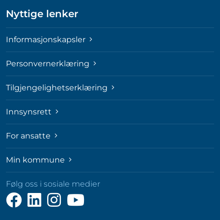
Nyttige lenker
Informasjonskapsler
Personvernerklæring
Tilgjengelighetserklæring
Innsynsrett
For ansatte
Min kommune
Følg oss i sosiale medier
Følg
Følg
Følg
Følg
oss
oss
oss
oss