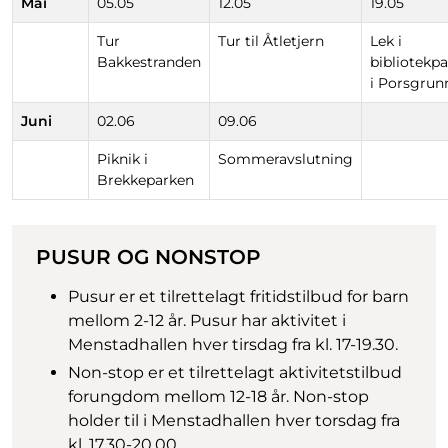
Mai
05.05
12.05
19.05
Tur
Tur til Åtletjern
Lek i
Bakkestranden
bibliotekp
i Porsgrun
Juni
02.06
09.06
Piknik i
Sommeravslutning
Brekkeparken
PUSUR OG NONSTOP
Pusur er et tilrettelagt fritidstilbud for barn
mellom 2-12 år. Pusur har aktivitet i
Menstadhallen hver tirsdag fra kl. 17-19.30.
Non-stop er et tilrettelagt aktivitetstilbud
forungdom mellom 12-18 år. Non-stop
holder til i Menstadhallen hver torsdag fra
kl. 17.30-20.00.