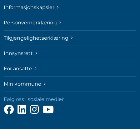
Informasjonskapsler
Personvernerklæring
Tilgjengelighetserklæring
Innsynsrett
For ansatte
Min kommune
Følg oss i sosiale medier
Følg
Følg
Følg
Følg
oss
oss
oss
oss
på
på
på
på
Facebook
LinkedIn
Instagram
YouTube