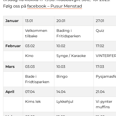
Følg oss på
facebook – Pusur Menstad
Januar
13.01
20.01
27.01
Velkommen
Bading i
Quiz
tilbake
Fritidsparken
Februar
03.02
10.02
17.02
Kino
Synge / Karaoke
VINTERFER
Mars
03.03
10.03
17.03
Bade i
Bingo
Pysjamasfe
Fridtisparken
April
07.04
14.04
21.04
Kims lek
Lykkehjul
Vi pynter
muffins